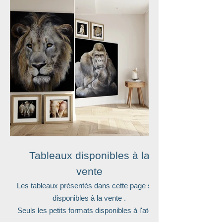
La matière devient ici essentielle. Travaillée
en épaisseur, elle prolonge cette présence
physique, évoque la rugosité de la peau et
inscrit la force dans la toile.
À travers cette série, je cherche à traduire
cette intensité contenue : une force profonde,
où le vivant se manifeste dans sa forme la
plus essentielle.
Tableaux disponibles à la
vente
Les tableaux présentés dans cette page sont
disponibles à la vente .
Seuls les petits formats disponibles à l'atelier