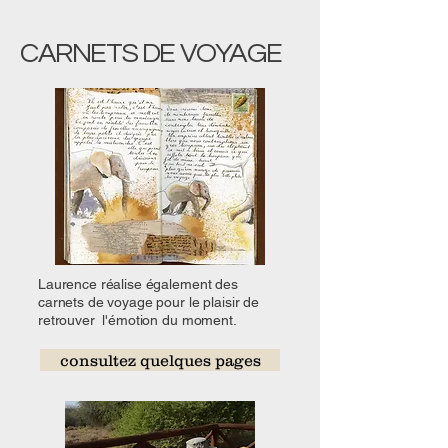
peuvent être achetés via la boutique en ligne.
Pour les autres le prix est fourni sur demande
CARNETS DE VOYAGE
via le formulaire de contact ou à l'adresse
lblabat@orange.fr
Laurence réalise également des
carnets de voyage pour le plaisir de
retrouver l'émotion du moment.
consultez quelques pages