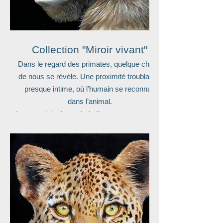
Collection "Miroir vivant"
Dans le regard des primates, quelque chose
de nous se révèle. Une proximité troublante,
presque intime, où l’humain se reconnaît
dans l’animal.
Le regard devient miroir. Il ne se contente pas
d’observer, il renvoie à une présence
partagée, à une sensibilité commune qui
dépasse les mots.
À travers cette série, je cherche à saisir cette
résonance : un lien silencieux, où la frontière
entre l’humain et l’animal s’estompe.