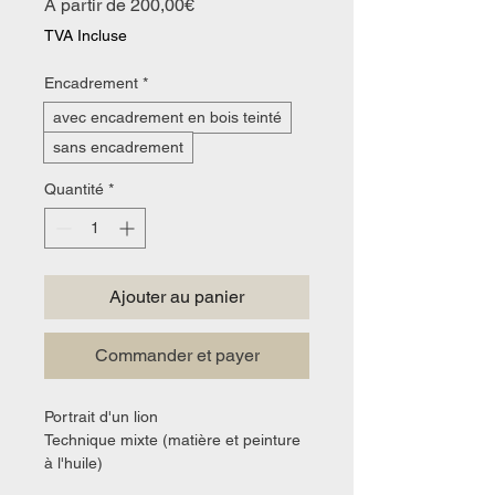
Prix
À partir de
200,00€
promotionnel
TVA Incluse
Encadrement
*
avec encadrement en bois teinté
sans encadrement
Quantité
*
Ajouter au panier
Commander et payer
Portrait d'un lion
Technique mixte (matière et peinture 
à l'huile)
20 x 20 cm sur support bois