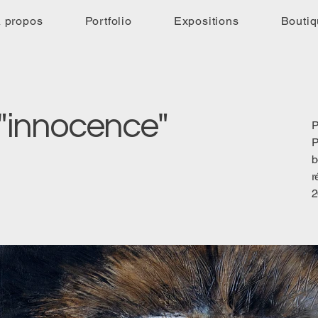
 propos
Portfolio
Expositions
Bouti
 "innocence"
P
P
b
r
2